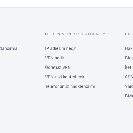
NEDEN VPN KULLANMALI?
BIL
atlandırma
IP adresim nedir
Hak
VPN nedir
Blo
Ücretsiz VPN
İlet
VPN'inizi kontrol edin
SSS
Telefonunuz hacklendi mi
Yar
Biz