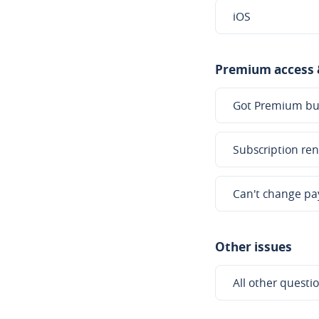
iOS
Premium access
Got Premium but 
Subscription ren
Can't change p
Other issues
All other questi