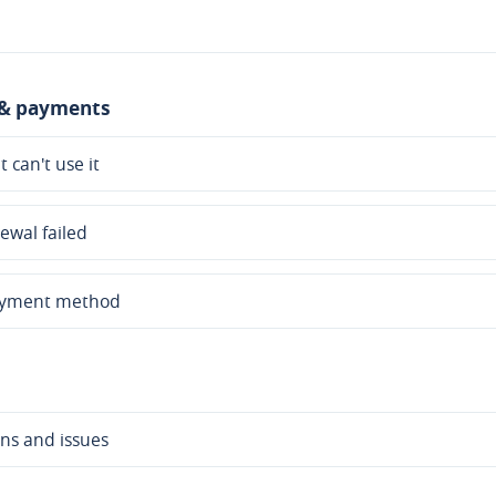
 & payments
can't use it
ewal failed
ayment method
ons and issues