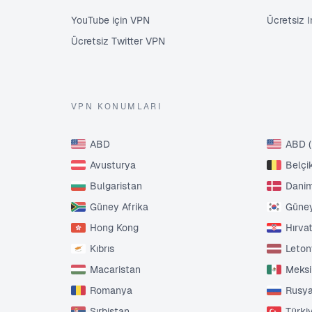
YouTube için VPN
Ücretsiz 
Ücretsiz Twitter VPN
VPN KONUMLARI
ABD
ABD (
Avusturya
Belçi
Bulgaristan
Dani
Güney Afrika
Güney
Hong Kong
Hırva
Kıbrıs
Leto
Macaristan
Meks
Romanya
Rusy
Sırbistan
Türki