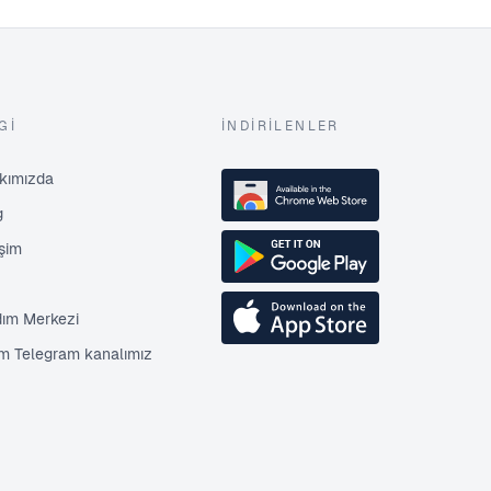
GI
İNDIRILENLER
kımızda
g
işim
dım Merkezi
im Telegram kanalımız