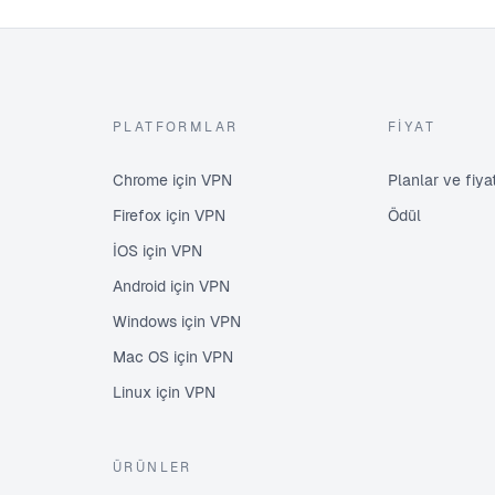
PLATFORMLAR
FIYAT
Chrome için VPN
Planlar ve fiy
Firefox için VPN
Ödül
İOS için VPN
Android için VPN
Windows için VPN
Mac OS için VPN
Linux için VPN
ÜRÜNLER