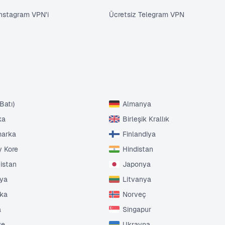
Instagram VPN'i
Ücretsiz Telegram VPN
Batı)
Almanya
ka
Birleşik Krallık
marka
Finlandiya
 Kore
Hindistan
tistan
Japonya
nya
Litvanya
ika
Norveç
a
Singapur
ye
Ukrayna