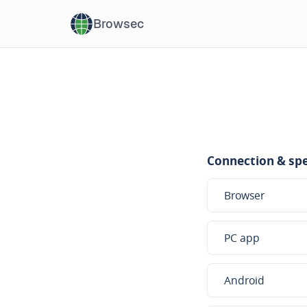
Browsec
Connection & spe
Browser
PC app
Android