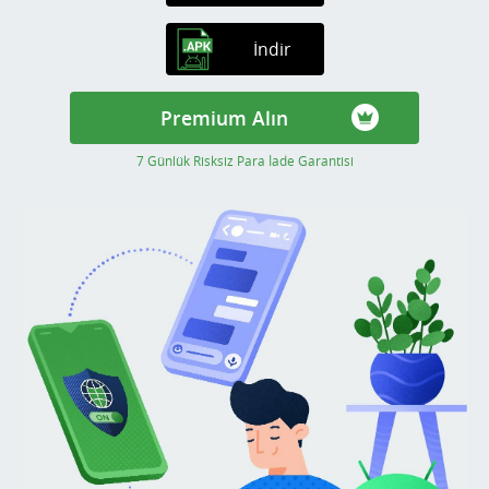
Google Play'den
Edinin
İndir
Premium Alın
7 Günlük Risksiz Para İade Garantisi