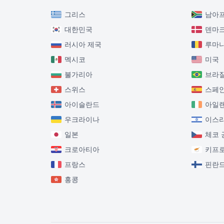
그리스
남아
대한민국
덴마
러시아 제국
루마
멕시코
미국
불가리아
브라
스위스
스페
아이슬란드
아일
우크라이나
이스
일본
체코 
크로아티아
키프
프랑스
핀란
홍콩