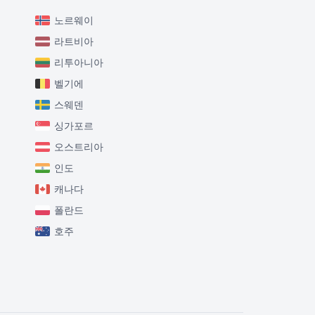
노르웨이
라트비아
리투아니아
벨기에
스웨덴
싱가포르
오스트리아
인도
캐나다
폴란드
호주