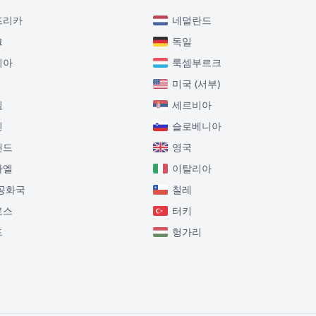
프리카
네덜란드
크
독일
니아
룩셈부르크
미국 (서부)
질
세르비아
인
슬로베니아
랜드
영국
라엘
이탈리아
공화국
칠레
로스
터키
드
헝가리