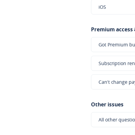
iOS
Premium access
Got Premium but 
Subscription ren
Can't change p
Other issues
All other questi